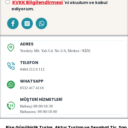
KVKK Bilgilendirmesi
'ni okudum ve kabul
ediyorum.
ADRES
Yeniköy Mh. Yalı Cd. No:2/A, Merkez / RİZE
TELEFON
0464 212 0 112
WHATSAPP
0532 417 4116
MÜŞTERI HIZMETLERI
Haftaiçi:08:00/18:30
Haftasonu: 09:00/18:00
Rize Günübirlik Turlar
, Aktur Turizm ve Seyahat Tic. San.