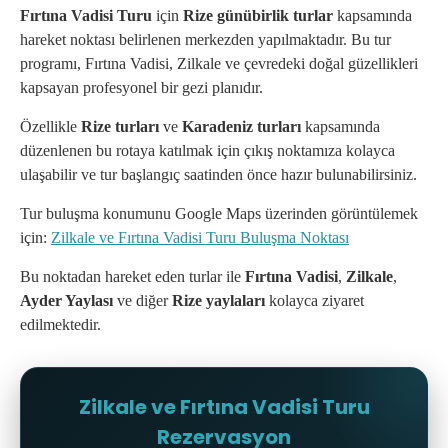
Fırtına Vadisi Turu
için
Rize günübirlik turlar
kapsamında
hareket noktası belirlenen merkezden yapılmaktadır. Bu tur
programı, Fırtına Vadisi, Zilkale ve çevredeki doğal güzellikleri
kapsayan profesyonel bir gezi planıdır.
Özellikle
Rize turları
ve
Karadeniz turları
kapsamında
düzenlenen bu rotaya katılmak için çıkış noktamıza kolayca
ulaşabilir ve tur başlangıç saatinden önce hazır bulunabilirsiniz.
Tur buluşma konumunu Google Maps üzerinden görüntülemek
için:
Zilkale ve Fırtına Vadisi Turu Buluşma Noktası
Bu noktadan hareket eden turlar ile
Fırtına Vadisi
,
Zilkale
,
Ayder Yaylası
ve diğer
Rize yaylaları
kolayca ziyaret
edilmektedir.
Zilkale ve Fırtına Vadisi Turu
Rezervasyon