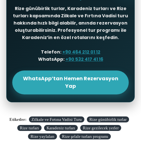
Rize günübirlik turlar
,
Karadeniz turları
ve
Rize
turları
kapsamında Zilkale ve Fırtına Vadisi turu
hakkında hızlı bilgi alabilir, anında rezervasyon
oluşturabilirsiniz. Profesyonel tur programı ile
Karadeniz’in en özel rotalarını keşfedin.
Telefon:
+90 464 212 01 12
WhatsApp:
+90 532 417 41 16
WhatsApp’tan Hemen Rezervasyon
Yap
Etiketler:
Zilkale ve Fırtına Vadisi Turu
Rize günübirlik turlar
Rize turları
Karadeniz turları
Rize gezilecek yerler
Rize yaylaları
Rize şelale turları programı