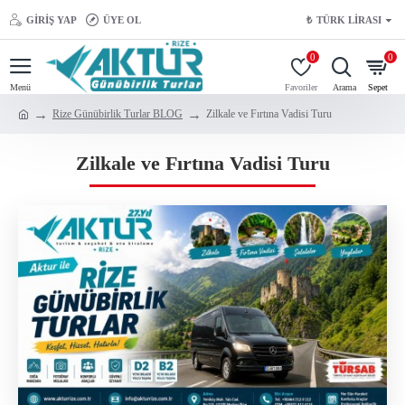
GIRIŞ YAP
ÜYE OL
₺
TÜRK LIRASI
0
0
Rize Günübirlik Turlar BLOG
Zilkale ve Fırtına Vadisi Turu
Zilkale ve Fırtına Vadisi Turu