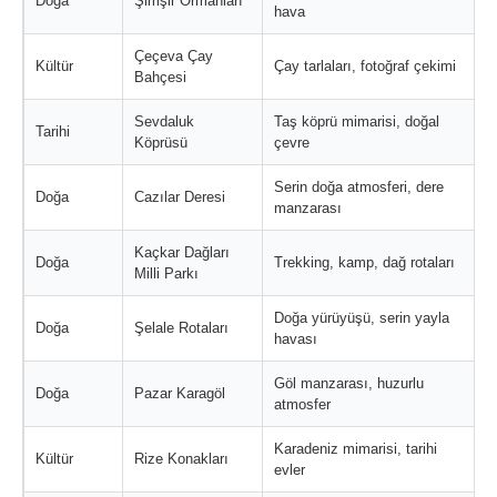
Doğa
Şimşir Ormanları
hava
Çeçeva Çay
Kültür
Çay tarlaları, fotoğraf çekimi
Bahçesi
Sevdaluk
Taş köprü mimarisi, doğal
Tarihi
Köprüsü
çevre
Serin doğa atmosferi, dere
Doğa
Cazılar Deresi
manzarası
Kaçkar Dağları
Doğa
Trekking, kamp, dağ rotaları
Milli Parkı
Doğa yürüyüşü, serin yayla
Doğa
Şelale Rotaları
havası
Göl manzarası, huzurlu
Doğa
Pazar Karagöl
atmosfer
Karadeniz mimarisi, tarihi
Kültür
Rize Konakları
evler