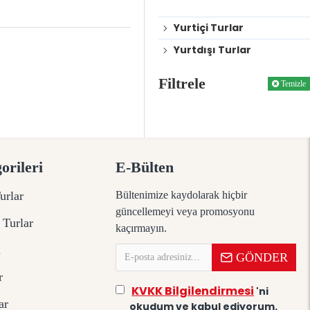
Balayı Turları
Yurtiçi Turlar
Yurtdışı Turlar
Filtrele
Temizle
orileri
E-Bülten
urlar
Bültenimize kaydolarak hiçbir
güncellemeyi veya promosyonu
 Turlar
kaçırmayın.
ı
GÖNDER
r
KVKK Bilgilendirmesi
'ni
ar
okudum ve kabul ediyorum.