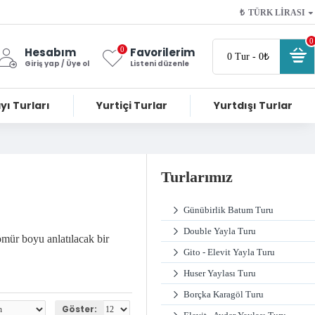
₺
TÜRK LIRASI
0
0
Hesabım
Favorilerim
0 Tur - 0₺
Giriş yap / Üye ol
Listeni düzenle
yı Turları
Yurtiçi Turlar
Yurtdışı Turlar
Turlarımız
Günübirlik Batum Turu
Double Yayla Turu
ömür boyu anlatılacak bir
Gito - Elevit Yayla Turu
Huser Yaylası Turu
Borçka Karagöl Turu
Göster: