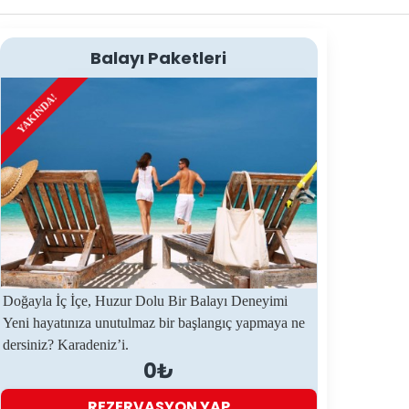
Balayı Paketleri
KONAKLAMALI
YAKINDA!
Doğayla İç İçe, Huzur Dolu Bir Balayı Deneyimi
Yeni hayatınıza unutulmaz bir başlangıç yapmaya ne
dersiniz? Karadeniz’i.
0₺
REZERVASYON YAP