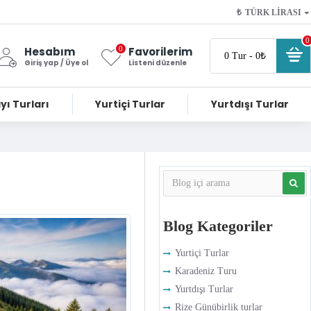
₺
TÜRK LIRASI
0
0
Hesabım
Favorilerim
0 Tur - 0₺
Giriş yap / Üye ol
Listeni düzenle
yı Turları
Yurtiçi Turlar
Yurtdışı Turlar
Blog Kategoriler
Yurtiçi Turlar
Karadeniz Turu
Yurtdışı Turlar
Rize Günübirlik turlar