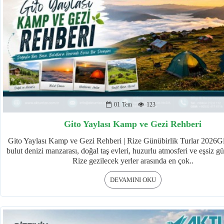
01
Tem
123
Gito Yaylası Kamp ve Gezi Rehberi
Gito Yaylası Kamp ve Gezi Rehberi | Rize Günübirlik Turlar 2026Gi
bulut denizi manzarası, doğal taş evleri, huzurlu atmosferi ve eşsiz g
Rize gezilecek yerler arasında en çok..
DEVAMINI OKU