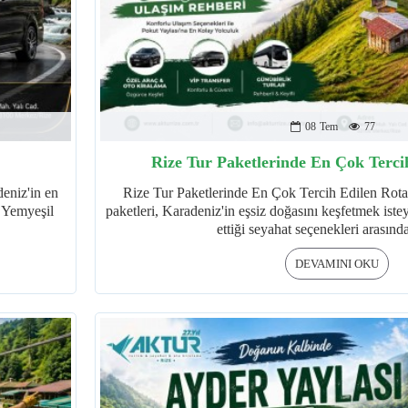
08
Tem
77
Rize Tur Paketlerinde En Çok Terci
eniz'in en
Rize Tur Paketlerinde En Çok Tercih Edilen Rota
. Yemyeşil
paketleri, Karadeniz'in eşsiz doğasını keşfetmek iste
ettiği seyahat seçenekleri arasında
DEVAMINI OKU