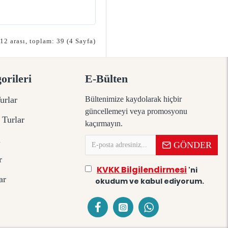
 12 arası, toplam: 39 (4 Sayfa)
orileri
E-Bülten
urlar
Bültenimize kaydolarak hiçbir
güncellemeyi veya promosyonu
 Turlar
kaçırmayın.
ı
GÖNDER
r
KVKK Bilgilendirmesi
'ni
ar
okudum ve kabul ediyorum.