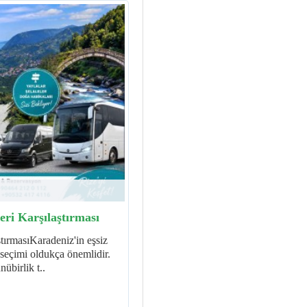
ri Karşılaştırması
tırmasıKaradeniz'in eşsiz
 seçimi oldukça önemlidir.
nübirlik t..