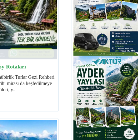
öy Rotaları
übirlik Turlar Gezi Rehberi
ihi mirası da keşfedilmeye
leri, y..