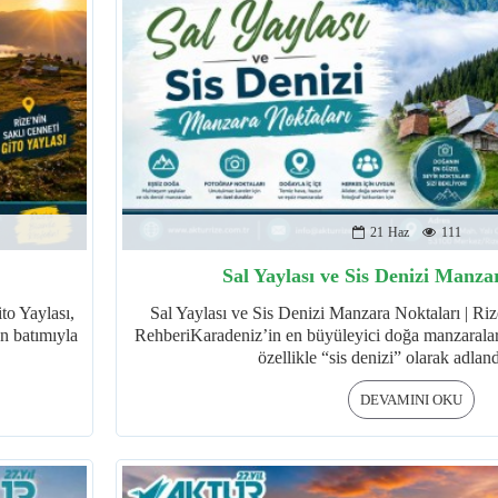
21
Haz
111
Sal Yaylası ve Sis Denizi Manza
to Yaylası,
Sal Yaylası ve Sis Denizi Manzara Noktaları | Ri
ün batımıyla
RehberiKaradeniz’in en büyüleyici doğa manzaraları
özellikle “sis denizi” olarak adland
DEVAMINI OKU