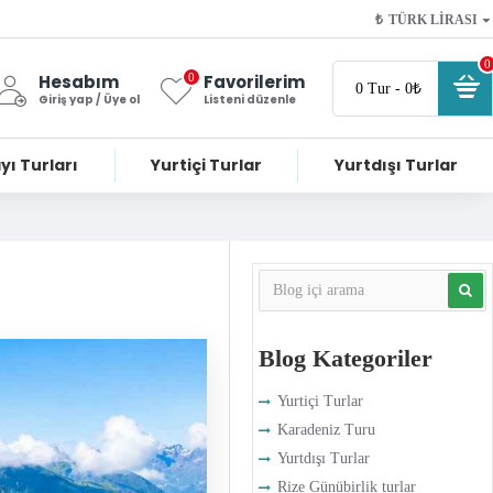
₺
TÜRK LIRASI
0
0
Hesabım
Favorilerim
0 Tur - 0₺
Giriş yap / Üye ol
Listeni düzenle
yı Turları
Yurtiçi Turlar
Yurtdışı Turlar
Blog Kategoriler
Yurtiçi Turlar
Karadeniz Turu
Yurtdışı Turlar
Rize Günübirlik turlar