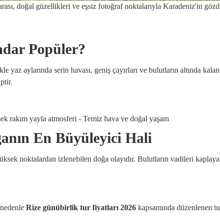
rası, doğal güzellikleri ve eşsiz fotoğraf noktalarıyla Karadeniz'in gözd
adar Popüler?
kle yaz aylarında serin havası, geniş çayırları ve bulutların altında kala
ptir.
üksek rakım yayla atmosferi - Temiz hava ve doğal yaşam
anın En Büyüleyici Hali
yüksek noktalardan izlenebilen doğa olayıdır. Bulutların vadileri kaplay
u nedenle
Rize günübirlik tur fiyatları 2026
kapsamında düzenlenen turl