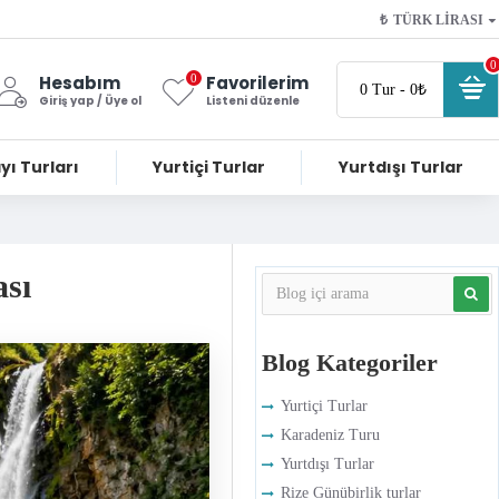
₺
TÜRK LIRASI
0
0
Hesabım
Favorilerim
0 Tur - 0₺
Giriş yap / Üye ol
Listeni düzenle
yı Turları
Yurtiçi Turlar
Yurtdışı Turlar
ası
Blog Kategoriler
Yurtiçi Turlar
Karadeniz Turu
Yurtdışı Turlar
Rize Günübirlik turlar