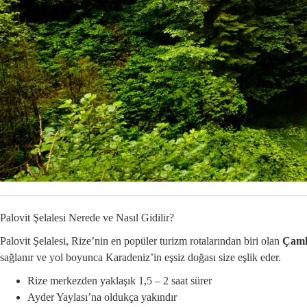
Palovit Şelalesi Nerede ve Nasıl Gidilir?
Palovit Şelalesi, Rize’nin en popüler turizm rotalarından biri olan
Çamlı
sağlanır ve yol boyunca Karadeniz’in eşsiz doğası size eşlik eder.
Rize merkezden yaklaşık 1,5 – 2 saat sürer
Ayder Yaylası’na oldukça yakındır