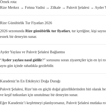
Örnek rota:
Rize Merkez → Fırtına Vadisi → Zilkale → Palovit Şelalesi → Ayder Y
Rize Günübirlik Tur Fiyatları 2026
2026 sezonunda
Rize günübirlik tur fiyatları
, tur içeriğine, kişi say
esnek bir deneyim sunar.
Ayder Yaylası ve Palovit Şelalesi Bağlantısı
“
Ayder yaylası nasıl gidilir
?” sorusunu soran ziyaretçiler için en iyi ro
aynı gün içinde rahatlıkla gezilebilir.
Karadeniz’in En Etkileyici Doğa Durağı
Palovit Şelalesi, Rize’nin en güçlü doğal güzelliklerinden biri olarak 
ve keşif tutkunları için unutulmaz bir deneyim sunar.
Eğer Karadeniz’i keşfetmeyi planlıyorsanız, Palovit Şelalesi mutlaka ro