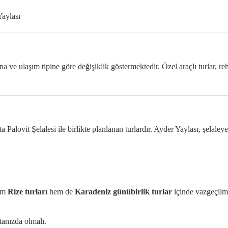
aylası
ısına ve ulaşım tipine göre değişiklik göstermektedir. Özel araçlı turlar, r
ta Palovit Şelalesi ile birlikte planlanan turlardır. Ayder Yaylası, şelal
hem
Rize turları
hem de
Karadeniz günübirlik turlar
içinde vazgeçilme
tanızda olmalı.