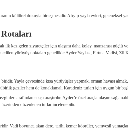
nın kültürel dokuyla birleşmesidir. Ahşap yayla evleri, geleneksel yaş
Rotaları
ak ilk kez gelen ziyaretçiler için ulaşımı daha kolay, manzarası güçlü 
h edilen yürüyüş noktaları genellikle Ayder Yaylası, Fırtına Vadisi, Zil K
biridir. Yayla çevresinde kısa yürüyüşler yapmak, orman havası almak, 
rlik geziler hem de konaklamalı Karadeniz turları için uygun bir başl
ezginler tarafından sıkça araştırılır. Ayder’e özel araçla ulaşım sağlana
ı
üzerinden düzenlenen turlar incelenebilir.
iridir. Vadi boyunca akan dere, tarihi kemer köprüler, yemyeşil yamaçlar