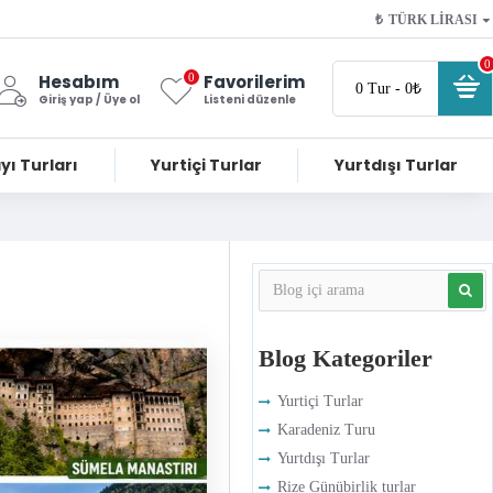
₺
TÜRK LIRASI
0
0
Hesabım
Favorilerim
0 Tur - 0₺
Giriş yap / Üye ol
Listeni düzenle
yı Turları
Yurtiçi Turlar
Yurtdışı Turlar
Blog Kategoriler
Yurtiçi Turlar
Karadeniz Turu
Yurtdışı Turlar
Rize Günübirlik turlar