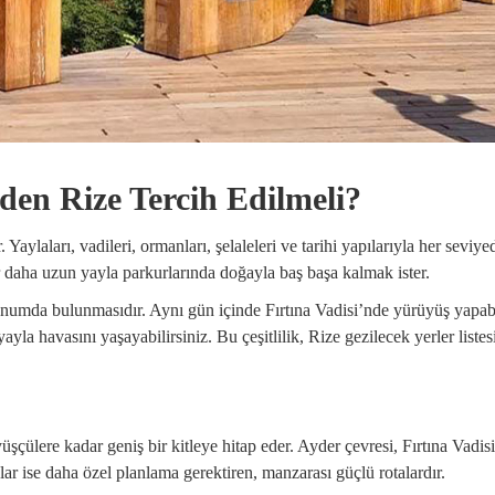
en Rize Tercih Edilmeli?
 Yaylaları, vadileri, ormanları, şelaleleri ve tarihi yapılarıyla her sevi
er daha uzun yayla parkurlarında doğayla baş başa kalmak ister.
konumda bulunmasıdır. Aynı gün içinde Fırtına Vadisi’nde yürüyüş yapabil
yayla havasını yaşayabilirsiniz. Bu çeşitlilik, Rize gezilecek yerler lis
ülere kadar geniş bir kitleye hitap eder. Ayder çevresi, Fırtına Vadisi 
ar ise daha özel planlama gerektiren, manzarası güçlü rotalardır.