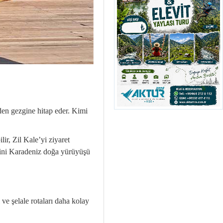
yeden gezgine hitap eder. Kimi
ir, Zil Kale’yi ziyaret
tesini Karadeniz doğa yürüyüşü
ve şelale rotaları daha kolay