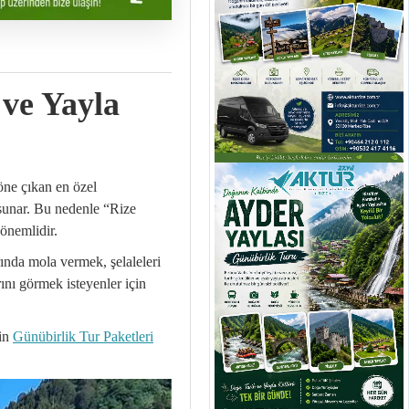
 ve Yayla
 öne çıkan en özel
 sunar. Bu nedenle “Rize
 önemlidir.
ında mola vermek, şelaleleri
ını görmek isteyenler için
çin
Günübirlik Tur Paketleri