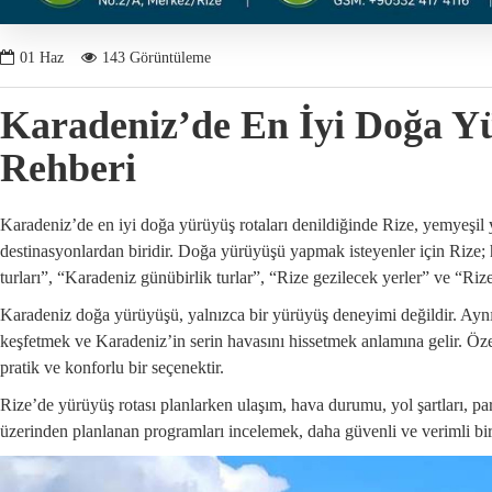
01
Haz
143 Görüntüleme
Karadeniz’de En İyi Doğa Yü
Rehberi
Karadeniz’de en iyi doğa yürüyüş rotaları denildiğinde Rize, yemyeşil yayl
destinasyonlardan biridir. Doğa yürüyüşü yapmak isteyenler için Rize;
turları”, “Karadeniz günübirlik turlar”, “Rize gezilecek yerler” ve “Ri
Karadeniz doğa yürüyüşü, yalnızca bir yürüyüş deneyimi değildir. Ayn
keşfetmek ve Karadeniz’in serin havasını hissetmek anlamına gelir. Özell
pratik ve konforlu bir seçenektir.
Rize’de yürüyüş rotası planlarken ulaşım, hava durumu, yol şartları, par
üzerinden planlanan programları incelemek, daha güvenli ve verimli bir