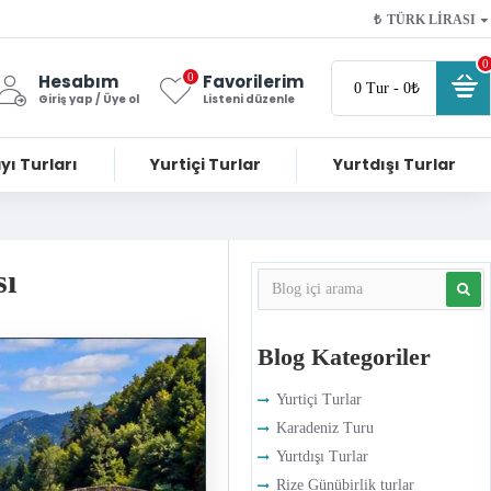
₺
TÜRK LIRASI
0
0
Hesabım
Favorilerim
0 Tur - 0₺
Giriş yap / Üye ol
Listeni düzenle
yı Turları
Yurtiçi Turlar
Yurtdışı Turlar
sı
Blog Kategoriler
Yurtiçi Turlar
Karadeniz Turu
Yurtdışı Turlar
Rize Günübirlik turlar