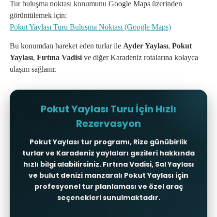
Tur buluşma noktası konumunu Google Maps üzerinden
görüntülemek için:
Pokut Yaylası Turu Buluşma Noktası (Google Maps)
Bu konumdan hareket eden turlar ile
Ayder Yaylası
,
Pokut
Yaylası
,
Fırtına Vadisi
ve diğer Karadeniz rotalarına kolayca
ulaşım sağlanır.
Pokut Yaylası Turu İçin Hızlı
Rezervasyon
Pokut Yaylası tur programı
,
Rize günübirlik
turlar
ve
Karadeniz yaylaları gezileri
hakkında
hızlı bilgi alabilirsiniz. Fırtına Vadisi, Sal Yaylası
ve bulut denizi manzaralı Pokut Yaylası için
profesyonel tur planlaması ve özel araç
seçenekleri sunulmaktadır.