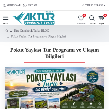
GIRIŞ YAP
ÜYE OL
₺
TÜRK LIRASI
0
0
Rize Günübirlik Turlar BLOG
Pokut Yaylası Tur Programı ve Ulaşım Bilgileri
Pokut Yaylası Tur Programı ve Ulaşım
Bilgileri