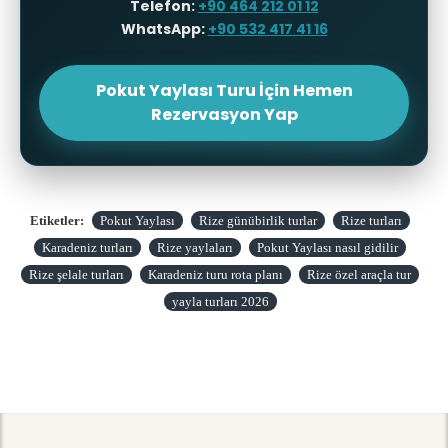
Telefon:
+90 464 212 01 12
WhatsApp:
+90 532 417 41 16
Pokut Yaylası Turu İçin Hemen
Rezervasyon Yap
Etiketler:
Pokut Yaylası
Rize günübirlik turlar
Rize turları
Karadeniz turları
Rize yaylaları
Pokut Yaylası nasıl gidilir
Rize şelale turları
Karadeniz turu rota planı
Rize özel araçla tur
yayla turları 2026