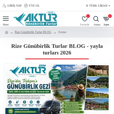
GIRIŞ YAP
ÜYE OL
₺
TÜRK LIRASI
0
0
Rize Günübirlik Turlar BLOG
Arama
Rize Günübirlik Turlar BLOG - yayla
turları 2026