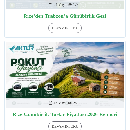
24
May
178
Rize’den Trabzon’a Günübirlik Gezi
DEVAMINI OKU
15
May
250
Rize Günübirlik Turlar Fiyatları 2026 Rehberi
DEVAMINI OKU