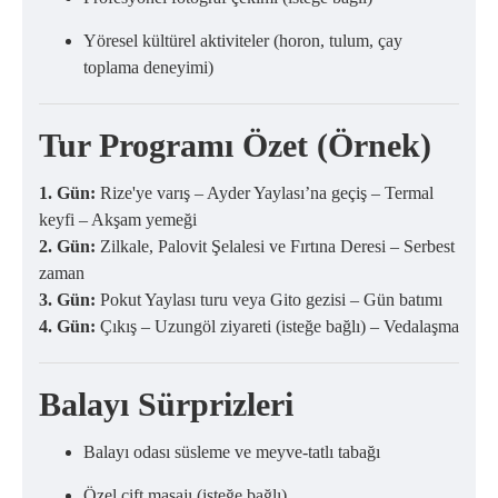
Yöresel kültürel aktiviteler (horon, tulum, çay
toplama deneyimi)
Tur Programı Özet (Örnek)
1. Gün:
Rize'ye varış – Ayder Yaylası’na geçiş – Termal
keyfi – Akşam yemeği
2. Gün:
Zilkale, Palovit Şelalesi ve Fırtına Deresi – Serbest
zaman
3. Gün:
Pokut Yaylası turu veya Gito gezisi – Gün batımı
4. Gün:
Çıkış – Uzungöl ziyareti (isteğe bağlı) – Vedalaşma
Balayı Sürprizleri
Balayı odası süsleme ve meyve-tatlı tabağı
Özel çift masajı (isteğe bağlı)