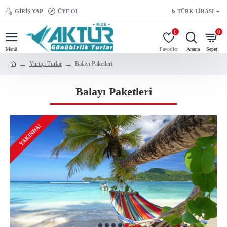
GIRIŞ YAP
ÜYE OL
₺
TÜRK LIRASI
0
0
Yurtiçi Turlar
Balayı Paketleri
Balayı Paketleri
KONAKLAMALI
YAKINDA!