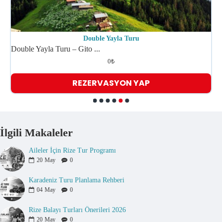
Double Yayla Turu
Double Yayla Turu – Gito ...
G
0₺
REZERVASYON YAP
İlgili Makaleler
Aileler İçin Rize Tur Programı
20
May
0
Karadeniz Turu Planlama Rehberi
04
May
0
Rize Balayı Turları Önerileri 2026
20
May
0