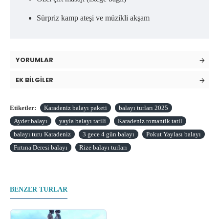
Sürpriz kamp ateşi ve müzikli akşam
YORUMLAR
EK BILGILER
Etiketler:
Karadeniz balayı paketi
balayı turları 2025
Ayder balayı
yayla balayı tatili
Karadeniz romantik tatil
balayı turu Karadeniz
3 gece 4 gün balayı
Pokut Yaylası balayı
Fırtına Deresi balayı
Rize balayı turları
BENZER TURLAR