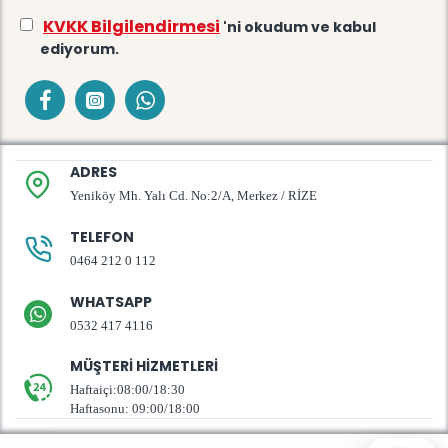
KVKK Bilgilendirmesi
'ni okudum ve kabul
ediyorum.
ADRES
Yeniköy Mh. Yalı Cd. No:2/A, Merkez / RİZE
TELEFON
0464 212 0 112
WHATSAPP
0532 417 4116
MÜŞTERI HIZMETLERI
Haftaiçi:08:00/18:30
Haftasonu: 09:00/18:00