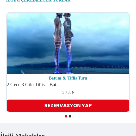
ILGINI ÇEKEBILECEK TURLAR
Batum & Tiflis Turu
2 Gece 3 Gün Tiflis – Bat...
T
5.750₺
REZERVASYON YAP
İlgili Makaleler