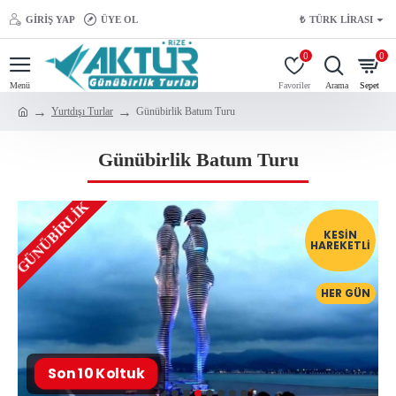
GIRIŞ YAP
ÜYE OL
₺
TÜRK LIRASI
0
0
Yurtdışı Turlar
Günübirlik Batum Turu
Günübirlik Batum Turu
GÜNÜBIRLIK
KESIN
HAREKETLI
HER GÜN
Son 10 Koltuk