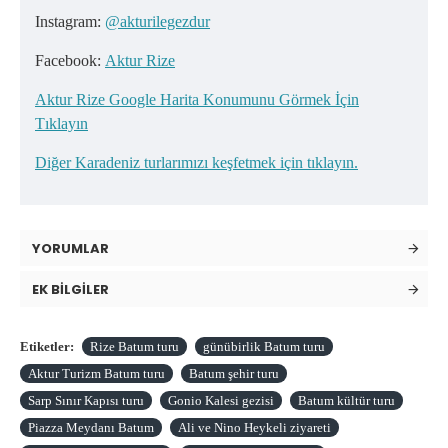
Instagram:
@akturilegezdur
Facebook:
Aktur Rize
Aktur Rize Google Harita Konumunu Görmek İçin
Tıklayın
Diğer Karadeniz turlarımızı keşfetmek için tıklayın.
YORUMLAR
EK BILGILER
Etiketler:
Rize Batum turu
günübirlik Batum turu
Aktur Turizm Batum turu
Batum şehir turu
Sarp Sınır Kapısı turu
Gonio Kalesi gezisi
Batum kültür turu
Piazza Meydanı Batum
Ali ve Nino Heykeli ziyareti