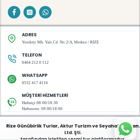
ADRES
Yeniköy Mh. Yalı Cd. No:2/A, Merkez / RİZE
TELEFON
0464 212 0 112
WHATSAPP
0532 417 4116
MÜŞTERI HIZMETLERI
Haftaiçi:08:00/18:30
Haftasonu: 09:00/18:00
Rize Günübirlik Turlar
, Aktur Turizm ve Seyahat Tic. San.
Ltd. Şti.
tarafından işletilen resmi tur platformudur.