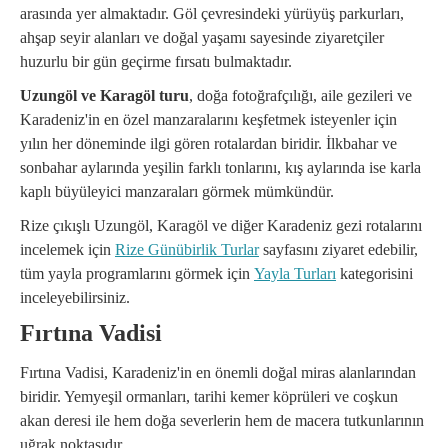
arasında yer almaktadır. Göl çevresindeki yürüyüş parkurları,
ahşap seyir alanları ve doğal yaşamı sayesinde ziyaretçiler
huzurlu bir gün geçirme fırsatı bulmaktadır.
Uzungöl ve Karagöl turu
, doğa fotoğrafçılığı, aile gezileri ve
Karadeniz'in en özel manzaralarını keşfetmek isteyenler için
yılın her döneminde ilgi gören rotalardan biridir. İlkbahar ve
sonbahar aylarında yeşilin farklı tonlarını, kış aylarında ise karla
kaplı büyüleyici manzaraları görmek mümkündür.
Rize çıkışlı Uzungöl, Karagöl ve diğer Karadeniz gezi rotalarını
incelemek için
Rize Günübirlik Turlar
sayfasını ziyaret edebilir,
tüm yayla programlarını görmek için
Yayla Turları
kategorisini
inceleyebilirsiniz.
Fırtına Vadisi
Fırtına Vadisi, Karadeniz'in en önemli doğal miras alanlarından
biridir. Yemyeşil ormanları, tarihi kemer köprüleri ve coşkun
akan deresi ile hem doğa severlerin hem de macera tutkunlarının
uğrak noktasıdır.