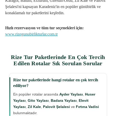
Karagöl, Batum, Erzurum, Giresun-Ordu, Zil Kale ve Palovit
Şelalesi'ni kapsayan Karadeniz'in en popüler günübirlik ve
konaklamalı tur paketlerini keşfedin.
Hızlı rezervasyon ve tüm tur seçenekleri için:
www.rizegunubirlikturlar.com.tr
Rize Tur Paketlerinde En Çok Tercih
Edilen Rotalar Sık Sorulan Sorular
Rize tur paketlerinde hangi rotalar en çok tercih
ediliyor?
En popüler rotalar arasında
Ayder Yaylası
,
Huser
Yaylası
,
Gito Yaylası
,
Badara Yaylası
,
Elevit
Yaylası
,
Zil Kale
,
Palovit Şelalesi
ve
Fırtına Vadisi
bulunmaktadır.