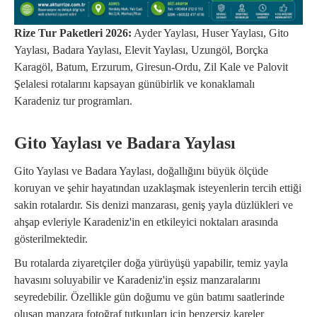
Rize Tur Paketleri 2026:
Ayder Yaylası, Huser Yaylası, Gito
Yaylası, Badara Yaylası, Elevit Yaylası, Uzungöl, Borçka
Karagöl, Batum, Erzurum, Giresun-Ordu, Zil Kale ve Palovit
Şelalesi rotalarını kapsayan günübirlik ve konaklamalı
Karadeniz tur programları.
Gito Yaylası ve Badara Yaylası
Gito Yaylası ve Badara Yaylası, doğallığını büyük ölçüde
koruyan ve şehir hayatından uzaklaşmak isteyenlerin tercih ettiği
sakin rotalardır. Sis denizi manzarası, geniş yayla düzlükleri ve
ahşap evleriyle Karadeniz'in en etkileyici noktaları arasında
gösterilmektedir.
Bu rotalarda ziyaretçiler doğa yürüyüşü yapabilir, temiz yayla
havasını soluyabilir ve Karadeniz'in eşsiz manzaralarını
seyredebilir. Özellikle gün doğumu ve gün batımı saatlerinde
oluşan manzara fotoğraf tutkunları için benzersiz kareler