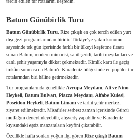
tercih edilen tur rotalarını keşfedin.
Batum Günübirlik Turu
Batum Günübirlik Turu
, Rize çıkışlı en çok tercih edilen yurt
dışı gezi programlarından biridir. Türkiye'ye yakın konumu
sayesinde tek gün içerisinde farklı bir ülkeyi keşfetme fırsatı
sunan Batum, modern mimarisi, sahil şeridi, tarihi meydanları ve
canlı şehir yaşamıyla dikkat çekmektedir. Kimlik kartı ile geçiş
imkânı sunması da Batum'u Karadeniz bölgesinde en popüler tur
rotalarından biri hâline getirmektedir.
Tur programlarında genellikle
Avrupa Meydanı
,
Ali ve Nino
Heykeli
,
Batum Bulvarı
,
Piazza Meydanı
,
Alfabe Kulesi
,
Poseidon Heykeli
,
Batum Limanı
ve tarihi şehir merkezi
ziyaret edilmektedir. Misafirler serbest zaman içerisinde Gürcü
mutfağını deneyimleyebilir, alışveriş yapabilir ve Karadeniz
kıyısındaki eşsiz manzaraların keyfini çıkarabilir.
Özellikle hafta sonları yoğun ilgi gören
Rize çıkışlı Batum