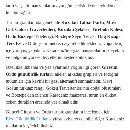
tarih ve şehir manzaralarını aynı gün içerisinde deneyimleme
imkânı sağlar.
Tur programlarında genellikle
Kuzalan Tabiat Parkı
,
Mavi
Göl
,
Göksu Travertenleri
,
Kuzalan Şelalesi
,
Tirebolu Kalesi
,
Ordu Boztepe Teleferiği
,
Boztepe Seyir Terası
,
Dağ Kızağı
,
Ters Ev
ve Ordu şehir merkezi ziyaret edilmektedir. Doğa ile iç
içe yürüyüş yapabilir, Karadeniz'in eşsiz manzaralarını izleyebilir
ve bölgenin yöresel lezzetlerini keşfedebilirsiniz.
Özellikle ilkbahar ve yaz aylarında yoğun ilgi gören
Giresun
Ordu günübirlik turları
, aileler, arkadaş grupları ve fotoğraf
tutkunları için keyifli bir gezi alternatifi sunmaktadır. Mavi
Göl'ün turkuaz rengi, Göksu Travertenleri'nin doğal oluşumları
ve Boztepe'den izlenen Karadeniz manzarası turun en dikkat
çeken durakları arasında yer almaktadır.
Güncel Giresun ve Ordu tur programlarını incelemek için
Rize Günübirlik Turlar
sayfasını ziyaret edebilir, diğer Karadeniz
rotalarını keşfedebilirsiniz.