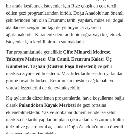
bir arada keşfetmek isteyenler için Rize çıkışlı en çok tercih
edilen gezi programlarından biridir. Doğu Anadolu'nun önemli
şehirlerinden biri olan Erzurum; tarihi yapıları, müzeleri, doğal
alanları ve zengin mutfağı ile yıl boyunca ziyaretçi
ağırlamaktadır. Karadeniz'den farklı bir coğrafyayı keşfetmek
isteyenler için keyifli bir rota sunmaktadır.
Tur programlarında genellikle
Çifte Minareli Medrese
,
Yakutiye Medresesi
,
Ulu Camii
,
Erzurum Kalesi
,
Üç
Kümbetler
,
Taşhan (Rüstem Paşa Bedesteni)
ve şehir
merkezi ziyaret edilmektedir. Misafirler tarihi eserleri yakından
görme fırsatı bulurken, Erzurum'un meşhur cağ kebabı ve
yöresel lezzetlerini de deneyimleyebilir.
Kış aylarında düzenlenen programlarda, hava koşullarına bağlı
olarak
Palandöken Kayak Merkezi
de gezi rotasına
eklenebilmektedir. Yaz ve sonbahar dönemlerinde ise şehir
merkezi ile tarihi yapılar ön plana çıkmaktadır. Erzurum, kültür
turizmi ve gastronomi açısından Doğu Anadolu'nun en önemli
destinasyonlarından biridir.