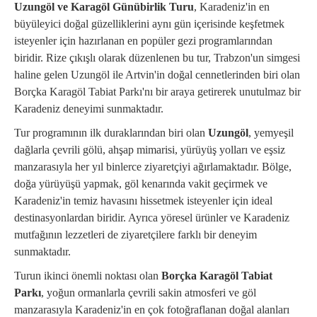
Uzungöl ve Karagöl Günübirlik Turu
, Karadeniz'in en
büyüleyici doğal güzelliklerini aynı gün içerisinde keşfetmek
isteyenler için hazırlanan en popüler gezi programlarından
biridir. Rize çıkışlı olarak düzenlenen bu tur, Trabzon'un simgesi
haline gelen Uzungöl ile Artvin'in doğal cennetlerinden biri olan
Borçka Karagöl Tabiat Parkı'nı bir araya getirerek unutulmaz bir
Karadeniz deneyimi sunmaktadır.
Tur programının ilk duraklarından biri olan
Uzungöl
, yemyeşil
dağlarla çevrili gölü, ahşap mimarisi, yürüyüş yolları ve eşsiz
manzarasıyla her yıl binlerce ziyaretçiyi ağırlamaktadır. Bölge,
doğa yürüyüşü yapmak, göl kenarında vakit geçirmek ve
Karadeniz'in temiz havasını hissetmek isteyenler için ideal
destinasyonlardan biridir. Ayrıca yöresel ürünler ve Karadeniz
mutfağının lezzetleri de ziyaretçilere farklı bir deneyim
sunmaktadır.
Turun ikinci önemli noktası olan
Borçka Karagöl Tabiat
Parkı
, yoğun ormanlarla çevrili sakin atmosferi ve göl
manzarasıyla Karadeniz'in en çok fotoğraflanan doğal alanları