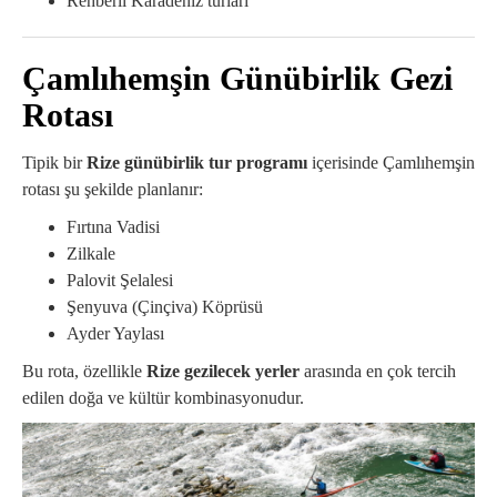
Rehberli Karadeniz turları
Çamlıhemşin Günübirlik Gezi
Rotası
Tipik bir
Rize günübirlik tur programı
içerisinde Çamlıhemşin
rotası şu şekilde planlanır:
Fırtına Vadisi
Zilkale
Palovit Şelalesi
Şenyuva (Çinçiva) Köprüsü
Ayder Yaylası
Bu rota, özellikle
Rize gezilecek yerler
arasında en çok tercih
edilen doğa ve kültür kombinasyonudur.