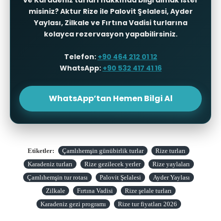
ve Karadeniz turları hakkında bilgi almak ister
misiniz? Aktur Rize ile
Palovit Şelalesi
,
Ayder
Yaylası
,
Zilkale
ve
Fırtına Vadisi
turlarına
kolayca rezervasyon yapabilirsiniz.
Telefon:
+90 464 212 01 12
WhatsApp:
+90 532 417 41 16
WhatsApp’tan Hemen Bilgi Al
Etiketler:
Çamlıhemşin günübirlik turlar
Rize turları
Karadeniz turları
Rize gezilecek yerler
Rize yaylaları
Çamlıhemşin tur rotası
Palovit Şelalesi
Ayder Yaylası
Zilkale
Fırtına Vadisi
Rize şelale turları
Karadeniz gezi programı
Rize tur fiyatları 2026