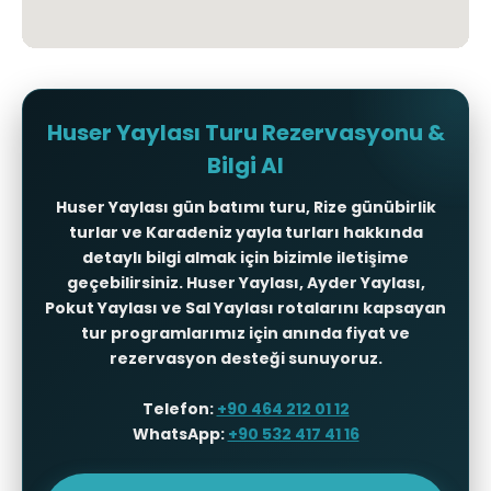
Huser Yaylası Turu Rezervasyonu &
Bilgi Al
Huser Yaylası gün batımı turu
,
Rize günübirlik
turlar
ve
Karadeniz yayla turları
hakkında
detaylı bilgi almak için bizimle iletişime
geçebilirsiniz. Huser Yaylası, Ayder Yaylası,
Pokut Yaylası ve Sal Yaylası rotalarını kapsayan
tur programlarımız için anında fiyat ve
rezervasyon desteği sunuyoruz.
Telefon:
+90 464 212 01 12
WhatsApp:
+90 532 417 41 16