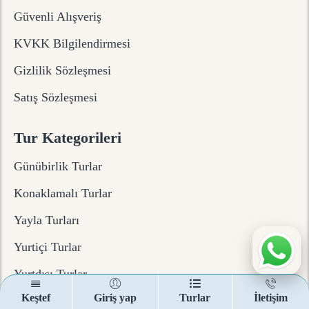
Güvenli Alışveriş
KVKK Bilgilendirmesi
Gizlilik Sözleşmesi
Satış Sözleşmesi
Tur Kategorileri
Günübirlik Turlar
Konaklamalı Turlar
Yayla Turları
Yurtiçi Turlar
Yurtdışı Turlar
Keştef
Giriş yap
Turlar
İletişim
E-Bülten