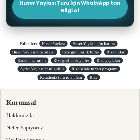
Huser Yaylası Turu İçin WhatsApp'tan
Bilgi Al
Etiketler:
Huser Yaylası
Huser Yaylası gün batımı
Huser Yaylası rota bilgisi
Rize günübirlik turlar
Rize turları
Karadeniz turları
Rize gezilecek yerler
Rize yaylaları
Ayder Yaylası nasıl gidilir
Rize şelale turları programı
Karadeniz turu rota planı
Rize
Kurumsal
Hakkımızda
Neler Yapıyoruz
Tur Paketlerimiz