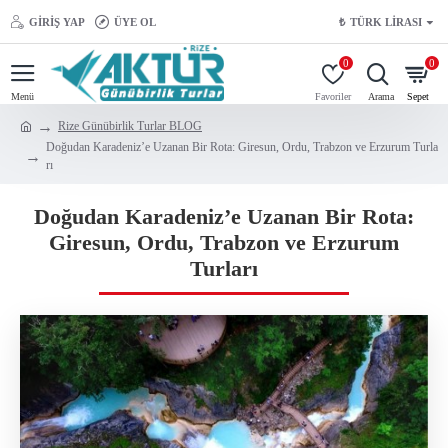
GIRIŞ YAP
ÜYE OL
₺
TÜRK LIRASI
0
0
Rize Günübirlik Turlar BLOG
Doğudan Karadeniz’e Uzanan Bir Rota: Giresun, Ordu, Trabzon ve Erzurum Turla
rı
Doğudan Karadeniz’e Uzanan Bir Rota:
Giresun, Ordu, Trabzon ve Erzurum
Turları