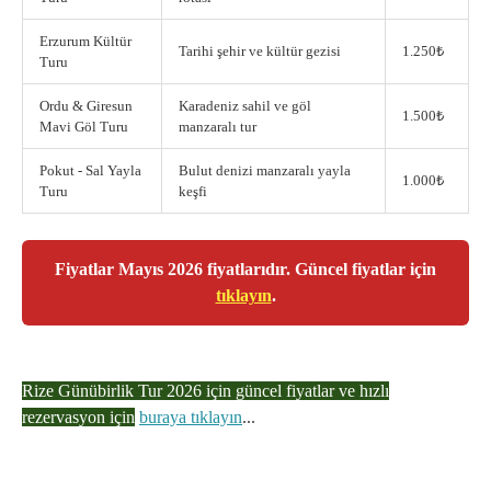
Erzurum Kültür
Tarihi şehir ve kültür gezisi
1.250₺
Turu
Ordu & Giresun
Karadeniz sahil ve göl
1.500₺
Mavi Göl Turu
manzaralı tur
Pokut - Sal Yayla
Bulut denizi manzaralı yayla
1.000₺
Turu
keşfi
Fiyatlar Mayıs 2026 fiyatlarıdır. Güncel fiyatlar için
tıklayın
.
Rize Günübirlik Tur 2026 için güncel fiyatlar ve hızlı
rezervasyon için
buraya tıklayın
...