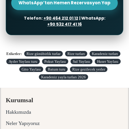
WhatsApp’tan Hemen Rezervasyon Yap
Telefon:
+90 464 212 01 12
| WhatsApp:
+90 532 417 41 16
Etiketler:
Rize günübirlik turlar
Rize turları
Karadeniz turları
Ayder Yaylası turu
Pokut Yaylası
Sal Yaylası
Huser Yaylası
Gito Yaylası
Batum turu
Rize gezilecek yerler
Karadeniz yayla turları 2026
Kurumsal
Hakkımızda
Neler Yapıyoruz