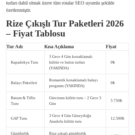
turları dahil olmak üzere tüm rotalar SEO uyumlu şekilde
özetlenmiştir.
Rize Çıkışlı Tur Paketleri 2026
– Fiyat Tablosu
Tur Adı
Kısa Açıklama
Fiyat
3 Gece 4 Gün konaklamalı
Kapadokya Turu
kültür ve balon turları
0₺
(YAKINDA)
Romantik konaklamalı balayı
Balayı Paketleri
0₺
programı (YAKINDA)
Batum & Tiflis
Gürcistan kültür turu – 2 Gece 3
5.750₺
Turu
Gün
3 Gece 4 Gün Güneydoğu
GAP Turu
12.500₺
Anadolu kültür turu
Günübirlik
Rize çıkışlı günübirlik