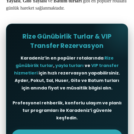
Yaylası
,
Gito Yaylası
ve
Batum turları
gibi en popüler rotalara
günlük hareket sağlanmaktadır.
Rize Günübirlik Turlar & VIP
Transfer Rezervasyon
Karadeniz’in en popüler rotalarında
Rize
günübirlik turlar
,
yayla turları
ve
VIP transfer
hizmetleri
için hızlı rezervasyon yapabilirsiniz.
Ayder, Pokut, Sal, Huser, Gito ve Batum turları
için anında fiyat ve müsaitlik bilgisi alın.
Profesyonel rehberlik, konforlu ulaşım ve planlı
tur programları ile Karadeniz’i güvenle
keşfedin.