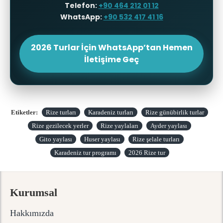
Telefon:
+90 464 212 01 12
WhatsApp:
+90 532 417 41 16
2026 Turlar İçin WhatsApp’tan Hemen
İletişime Geç
Etiketler:
Rize turları
Karadeniz turları
Rize günübirlik turlar
Rize gezilecek yerler
Rize yaylaları
Ayder yaylası
Gito yaylası
Huser yaylası
Rize şelale turları
Karadeniz tur programı
2026 Rize tur
Kurumsal
Hakkımızda