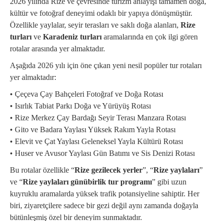
2026 yılında Rize ve çevresinde turizm anlayışı tamamen doğa,
kültür ve fotoğraf deneyimi odaklı bir yapıya dönüşmüştür.
Özellikle yaylalar, seyir terasları ve saklı doğa alanları,
Rize
turları
ve
Karadeniz turları
aramalarında en çok ilgi gören
rotalar arasında yer almaktadır.
Aşağıda 2026 yılı için öne çıkan yeni nesil popüler tur rotaları
yer almaktadır:
• Çeçeva Çay Bahçeleri Fotoğraf ve Doğa Rotası
• Isırlık Tabiat Parkı Doğa ve Yürüyüş Rotası
• Rize Merkez Çay Bardağı Seyir Terası Manzara Rotası
• Gito ve Badara Yaylası Yüksek Rakım Yayla Rotası
• Elevit ve Çat Yaylası Geleneksel Yayla Kültürü Rotası
• Huser ve Avusor Yaylası Gün Batımı ve Sis Denizi Rotası
Bu rotalar özellikle “
Rize gezilecek yerler
”, “
Rize yaylaları
”
ve “
Rize yaylaları günübirlik tur programı
” gibi uzun
kuyruklu aramalarda yüksek trafik potansiyeline sahiptir. Her
biri, ziyaretçilere sadece bir gezi değil aynı zamanda doğayla
bütünleşmiş özel bir deneyim sunmaktadır.