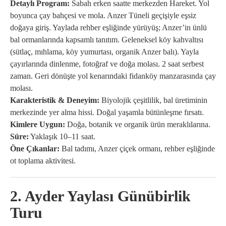
Detaylı Program:
Sabah erken saatte merkezden Hareket. Yol
boyunca çay bahçesi ve mola. Anzer Tüneli geçişiyle eşsiz
doğaya giriş. Yaylada rehber eşliğinde yürüyüş; Anzer’in ünlü
bal ormanlarında kapsamlı tanıtım. Geleneksel köy kahvaltısı
(sütlaç, mıhlama, köy yumurtası, organik Anzer balı). Yayla
çayırlarında dinlenme, fotoğraf ve doğa molası. 2 saat serbest
zaman. Geri dönüşte yol kenarındaki fidanköy manzarasında çay
molası.
Karakteristik & Deneyim:
Biyolojik çeşitlilik, bal üretiminin
merkezinde yer alma hissi. Doğal yaşamla bütünleşme fırsatı.
Kimlere Uygun:
Doğa, botanik ve organik ürün meraklılarına.
Süre:
Yaklaşık 10–11 saat.
Öne Çıkanlar:
Bal tadımı, Anzer çiçek ormanı, rehber eşliğinde
ot toplama aktivitesi.
2. Ayder Yaylası Günübirlik
Turu