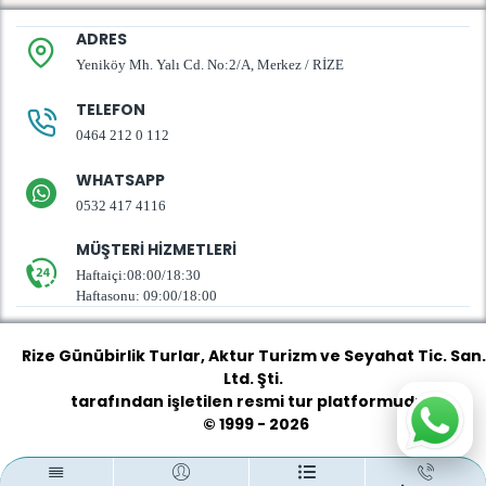
ADRES
Yeniköy Mh. Yalı Cd. No:2/A, Merkez / RİZE
TELEFON
0464 212 0 112
WHATSAPP
0532 417 4116
MÜŞTERI HIZMETLERI
Haftaiçi:08:00/18:30
Haftasonu: 09:00/18:00
Rize Günübirlik Turlar
, Aktur Turizm ve Seyahat Tic. San.
Ltd. Şti.
tarafından işletilen resmi tur platformudur.
© 1999 - 2026