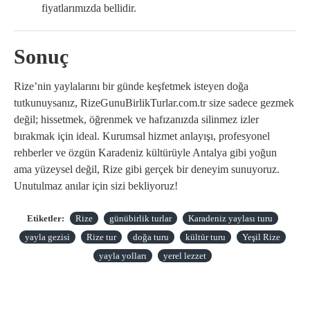
fiyatlarımızda bellidir.
Sonuç
Rize’nin yaylalarını bir günde keşfetmek isteyen doğa
tutkunuysanız, RizeGunuBirlikTurlar.com.tr size sadece gezmek
değil; hissetmek, öğrenmek ve hafızanızda silinmez izler
bırakmak için ideal. Kurumsal hizmet anlayışı, profesyonel
rehberler ve özgün Karadeniz kültürüyle Antalya gibi yoğun
ama yüzeysel değil, Rize gibi gerçek bir deneyim sunuyoruz.
Unutulmaz anılar için sizi bekliyoruz!
Etiketler:
Rize
günübirlik turlar
Karadeniz yaylası turu
yayla gezisi
Rize tur
doğa turu
kültür turu
Yeşil Rize
yayla yolları
yerel lezzet