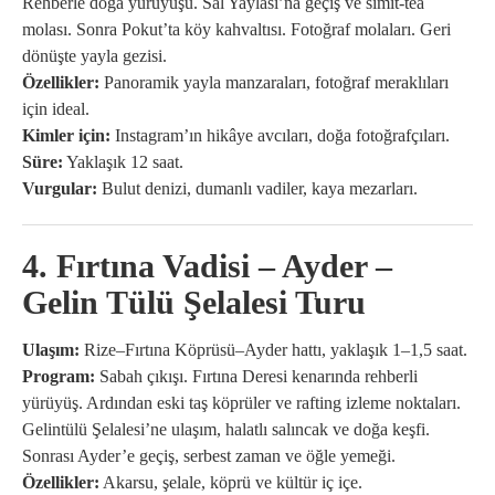
Rehberle doğa yürüyüşü. Sal Yaylası’na geçiş ve simit-tea
molası. Sonra Pokut’ta köy kahvaltısı. Fotoğraf molaları. Geri
dönüşte yayla gezisi.
Özellikler:
Panoramik yayla manzaraları, fotoğraf meraklıları
için ideal.
Kimler için:
Instagram’ın hikâye avcıları, doğa fotoğrafçıları.
Süre:
Yaklaşık 12 saat.
Vurgular:
Bulut denizi, dumanlı vadiler, kaya mezarları.
4. Fırtına Vadisi – Ayder –
Gelin Tülü Şelalesi Turu
Ulaşım:
Rize–Fırtına Köprüsü–Ayder hattı, yaklaşık 1–1,5 saat.
Program:
Sabah çıkışı. Fırtına Deresi kenarında rehberli
yürüyüş. Ardından eski taş köprüler ve rafting izleme noktaları.
Gelintülü Şelalesi’ne ulaşım, halatlı salıncak ve doğa keşfi.
Sonrası Ayder’e geçiş, serbest zaman ve öğle yemeği.
Özellikler:
Akarsu, şelale, köprü ve kültür iç içe.