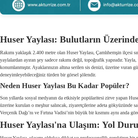
Huser Yaylası: Bulutların Üzerinde
Rakımı yaklaşık 2.400 metre olan Huser Yaylası, Çamlıhemşin ilçesi sını
yaylalardan ayıran şey sadece rakımı değil, topoğrafik yapısıdır. Yayl
konumlanmıştır. Ayaklarınızın altına serilen sis denizi, üzerine vuran g
deneyimleyebileceğiniz türden bir görsel şölendir.
Neden Huser Yaylası Bu Kadar Popüler?
Son yıllarda sosyal medyanın da etkisiyle popülaritesi zirve yapan Huser
üzerine kurulan o meşhur salıncak, ziyaretçilerine adeta gökyüzünde sa
Verçenik Dağı’nı ve Fırtına Vadisi’nin büyük bir kısmını aynı anda göreb
Huser Yaylası'na Ulaşım: Yol Dur
Huser Yaylası, ulaşımı oldukça dikkat ve profesyonellik gerektiren bir n