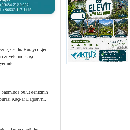
erleşkesidir. Burayı diğer
i zirvelerine karşı
 yerinde
n batımında bulut denizinin
 burası Kaçkar Dağları’nı,
kça dar ve virajlıdır.