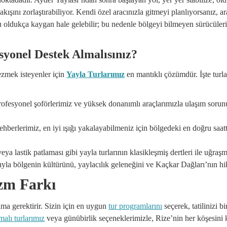
 akışını zorlaştırabiliyor. Kendi özel aracınızla gitmeyi planlıyorsanız, 
u oldukça kaygan hale gelebilir; bu nedenle bölgeyi bilmeyen sürücüleri
syonel Destek Almalısınız?
ezmek isteyenler için
Yayla Turlarımız
en mantıklı çözümdür. İşte turl
 profesyonel şoförlerimiz ve yüksek donanımlı araçlarımızla ulaşım sor
Rehberlerimiz, en iyi ışığı yakalayabilmeniz için bölgedeki en doğru saa
 lastik patlaması gibi yayla turlarının klasikleşmiş dertleri ile uğraşm
yla bölgenin kültürünü, yaylacılık geleneğini ve Kaçkar Dağları’nın hika
izm Farkı
lama gerektirir. Sizin için en uygun
tur programlarını
seçerek, tatilinizi b
alı turlarımız
veya günübirlik seçeneklerimizle, Rize’nin her köşesini 