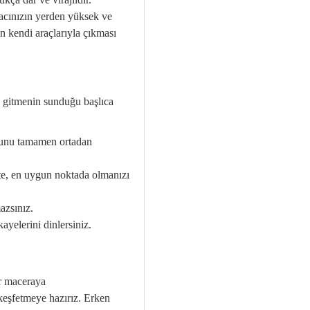
aracınızın yerden yüksek ve
n kendi araçlarıyla çıkması
a gitmenin sunduğu başlıca
ununu tamamen ortadan
tte, en uygun noktada olmanızı
azsınız.
yelerini dinlersiniz.
ir maceraya
keşfetmeye hazırız. Erken