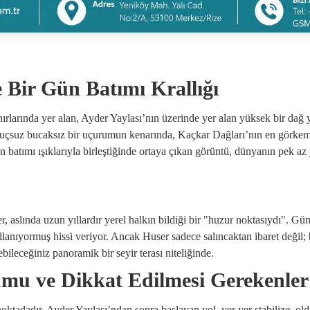
 Bir Gün Batımı Krallığı
rlarında yer alan, Ayder Yaylası’nın üzerinde yer alan yüksek bir dağ y
a, uçsuz bucaksız bir uçurumun kenarında, Kaçkar Dağları’nın en görkeml
ün batımı ışıklarıyla birleştiğinde ortaya çıkan görüntü, dünyanın pek az
, aslında uzun yıllardır yerel halkın bildiği bir "huzur noktasıydı". Gü
llanıyormuş hissi veriyor. Ancak Huser sadece salıncaktan ibaret değil;
ileceğiniz panoramik bir seyir terası niteliğinde.
umu ve Dikkat Edilmesi Gerekenler
oktadadır. Ayder Yaylası’ndan sonra başlayan yol, yer yer stabilize, oldu