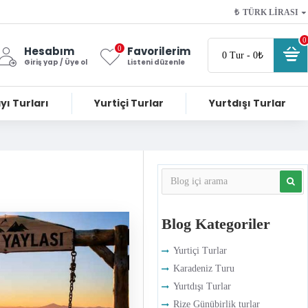
₺
TÜRK LIRASI
0
0
Hesabım
Favorilerim
0 Tur - 0₺
Giriş yap / Üye ol
Listeni düzenle
yı Turları
Yurtiçi Turlar
Yurtdışı Turlar
Blog Kategoriler
Yurtiçi Turlar
Karadeniz Turu
Yurtdışı Turlar
Rize Günübirlik turlar