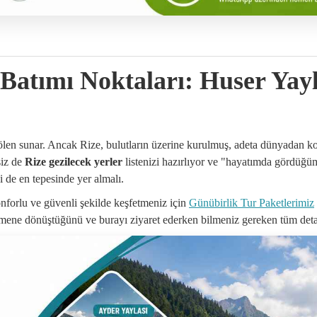
atımı Noktaları: Huser Yayl
 şölen sunar. Ancak Rize, bulutların üzerine kurulmuş, adeta dünyadan 
siz de
Rize gezilecek yerler
listenizi hazırlıyor ve "hayatımda gördüğü
i de en tepesinde yer almalı.
onforlu ve güvenli şekilde keşfetmeniz için
Günübirlik Tur Paketlerimiz
mene dönüştüğünü ve burayı ziyaret ederken bilmeniz gereken tüm detay