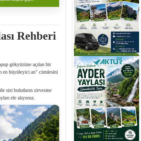
ası Rehberi
kopup gökyüzüne açılan bir
m en büyüleyici an" cümlesini
ile sizi bulutların zirvesine
ları ele alıyoruz.