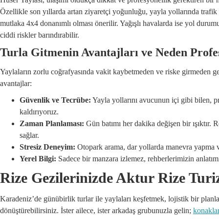
Özellikle son yıllarda artan ziyaretçi yoğunluğu, yayla yollarında trafik
mutlaka 4x4 donanımlı olması önerilir. Yağışlı havalarda ise yol durum
ciddi riskler barındırabilir.
Turla Gitmenin Avantajları ve Neden Profe
Yaylaların zorlu coğrafyasında vakit kaybetmeden ve riske girmeden g
avantajlar:
Güvenlik ve Tecrübe:
Yayla yollarını avucunun içi gibi bilen,
kaldırıyoruz.
Zaman Planlaması:
Gün batımı her dakika değişen bir ışıktır. 
sağlar.
Stresiz Deneyim:
Otopark arama, dar yollarda manevra yapma veya
Yerel Bilgi:
Sadece bir manzara izlemez, rehberlerimizin anlatımı
Rize Gezilerinizde Aktur Rize Tur
Karadeniz’de günübirlik turlar ile yaylaları keşfetmek, lojistik bir plan
dönüştürebilirsiniz. İster ailece, ister arkadaş grubunuzla gelin;
konaklam