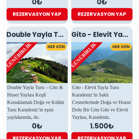
0₺
0₺
REZERVASYON YAP
REZERVASYON YAP
Double Yayla Turu
Gito - Elevit Yayla Turu
GÜNÜBIRLIK
GÜNÜBIRLIK
HER GÜN
HER GÜN
Double Yayla Turu – Gito &
Gito - Elevit Yayla Turu
Huser Yaylası Keşfi
Karadeniz’in Saklı
Konaklamalı Doğa ve Kültür
Cennetlerinde Doğa ve Huzur
Turu Karadeniz’in eşsiz
Dolu Bir Gün Gito ve Elevit
yaylalarında, do.
Yaylası, Karadeniz.
0₺
1.500₺
REZERVASYON YAP
REZERVASYON YAP