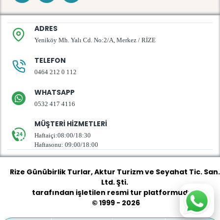
ADRES
Yeniköy Mh. Yalı Cd. No:2/A, Merkez / RİZE
TELEFON
0464 212 0 112
WHATSAPP
0532 417 4116
MÜŞTERI HIZMETLERI
Haftaiçi:08:00/18:30
Haftasonu: 09:00/18:00
Rize Günübirlik Turlar
, Aktur Turizm ve Seyahat Tic. San.
Ltd. Şti.
tarafından işletilen resmi tur platformudur.
© 1999 - 2026