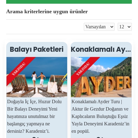
Arama kriterlerine uygun ürünler
Balayı Paketleri
Konaklamalı Ayder Turu
KONAKLAMALI
KONAKLAMALI
YAKINDA!
YAKINDA!
Doğayla İç İçe, Huzur Dolu
Konaklamalı Ayder Turu |
Bir Balayı Deneyimi Yeni
Aktur ile Gezdur Doğanın ve
hayatınıza unutulmaz bir
Kaplıcaların Buluştuğu Eşsiz
başlangıç yapmaya ne
Yayla Deneyimi Karadeniz’in
dersiniz? Karadeniz’i.
en popül.