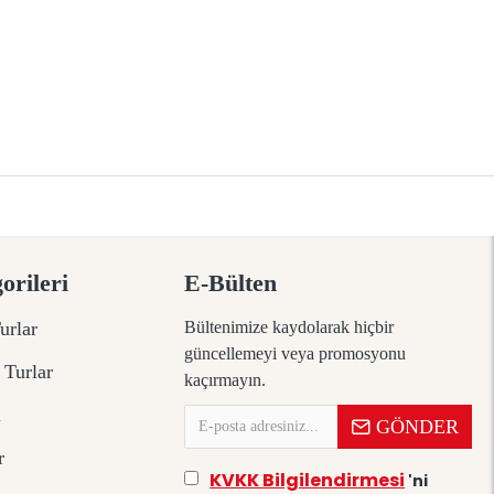
orileri
E-Bülten
urlar
Bültenimize kaydolarak hiçbir
güncellemeyi veya promosyonu
 Turlar
kaçırmayın.
ı
GÖNDER
r
KVKK Bilgilendirmesi
'ni