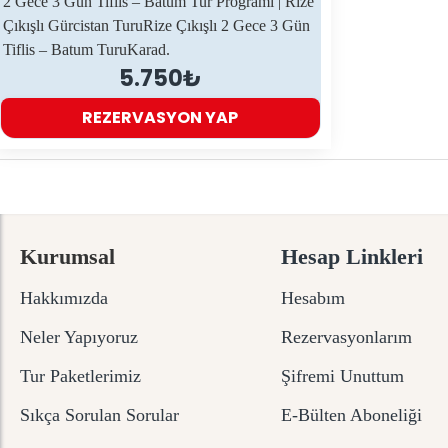
2 Gece 3 Gün Tiflis – Batum Tur Programı | Rize
Çıkışlı Gürcistan TuruRize Çıkışlı 2 Gece 3 Gün
Tiflis – Batum TuruKarad.
5.750₺
REZERVASYON YAP
Kurumsal
Hesap Linkleri
Hakkımızda
Hesabım
Neler Yapıyoruz
Rezervasyonlarım
Tur Paketlerimiz
Şifremi Unuttum
Sıkça Sorulan Sorular
E-Bülten Aboneliği