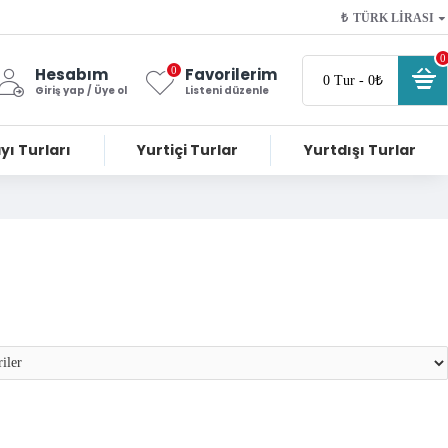
₺
TÜRK LIRASI
0
0
Hesabım
Favorilerim
0 Tur - 0₺
Giriş yap / Üye ol
Listeni düzenle
yı Turları
Yurtiçi Turlar
Yurtdışı Turlar